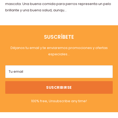
mascota. Una buena comida para perros representa un pelo
brillante y una buena salud, aunqu...
SUSCRÍBETE
Déjanos tu email y te enviaremos promociones y ofertas
especiales...
Tu email
SUSCRIBIRSE
100% free, Unsubscribe any time!