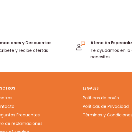
mociones y Descuentos
Atención Especial
cribete y recibe ofertas
Te ayudamos en lo
necesites
SOTROS
LEGALES
sotros
Políticas de envío
ntacto
Políticas de Privacidad
eguntas Frecuentes
Términos y Condicione
bro de reclamaciones