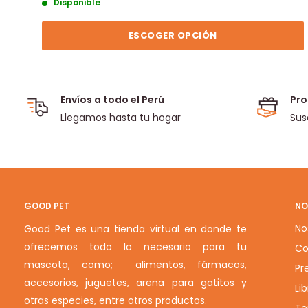
Disponible
ESCOGER OPCIÓN
Envíos a todo el Perú
Pro
Llegamos hasta tu hogar
Sus
GOOD PET
NO
No
Good Pet es una tienda virtual en donde te
ofrecemos todo lo necesario para tu
Co
mascota, como; alimentos, fármacos,
Pr
accesorios, juguetes, arena para gatitos y
Li
otras especies, entre otros productos.