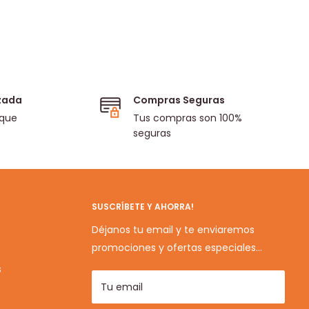
izada
Compras Seguras
 que
Tus compras son 100%
seguras
SUSCRÍBETE Y AHORRA!
Déjanos tu email y te enviaremos
promociones y ofertas especiales...
s
Tu email