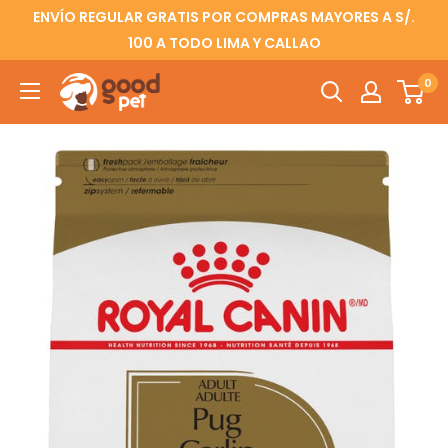
ENVÍO REGULAR GRATIS POR COMPRAS MAYORES A S/.
100 A TODO LIMA Y CALLAO
0