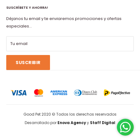
Libro de reclamaciones
SUSCRÍBETE Y AHORRA!
Políticas de Privacidad
Terms of service
Términos y Condiciones
Déjanos tu email y te enviaremos promociones y ofertas
Refund policy
especiales...
Tu email
SUSCRIBIR
Good Pet 2020 © Todos los derechos reservados
Desarrollado por
Enova Agency
y
Staff Digital