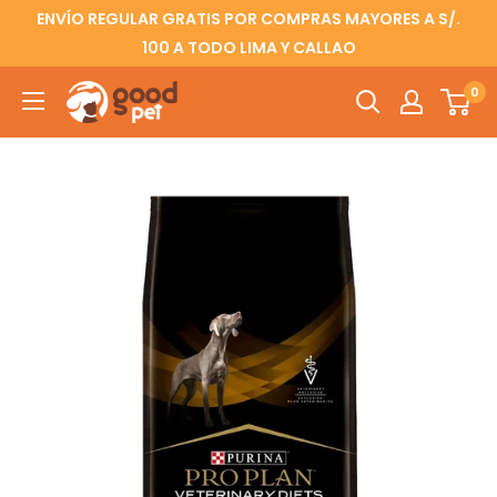
ENVÍO REGULAR GRATIS POR COMPRAS MAYORES A S/.
100 A TODO LIMA Y CALLAO
0