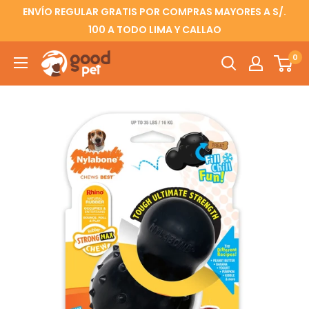
ENVÍO REGULAR GRATIS POR COMPRAS MAYORES A S/.
100 A TODO LIMA Y CALLAO
0