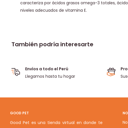
caracteriza por ácidos grasos omega-3 totales, ácid
niveles adecuados de vitamina E.
También podría interesarte
Envíos a todo el Perú
Pro
Llegamos hasta tu hogar
Sus
GOOD PET
NO
No
Good Pet es una tienda virtual en donde te