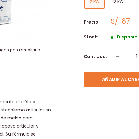
2 KG
12 KG
S/. 87
Precio:
Stock:
Disponibl
agen para ampliarla.
Cantidad:
AÑADIR AL CAR
imento dietético
etabolismo articular en
o de melón para
el apoyo articular y
al. Su fórmula se