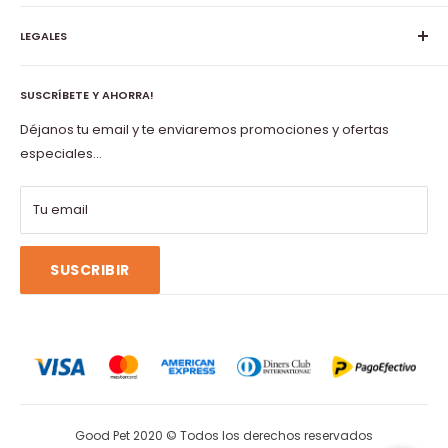
accesorios, juguetes, arena para gatitos y otras especies,
Nosotros
entre otros productos.
LEGALES
Contacto
Preguntas Frecuentes
Políticas de envío
Libro de reclamaciones
SUSCRÍBETE Y AHORRA!
Políticas de Privacidad
Terms of service
Términos y Condiciones
Déjanos tu email y te enviaremos promociones y ofertas
Refund policy
especiales...
Tu email
SUSCRIBIR
Good Pet 2020 © Todos los derechos reservados