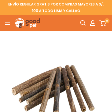
ENVÍO REGULAR GRATIS POR COMPRAS MAYORES A S/.
100 A TODO LIMA Y CALLAO
0