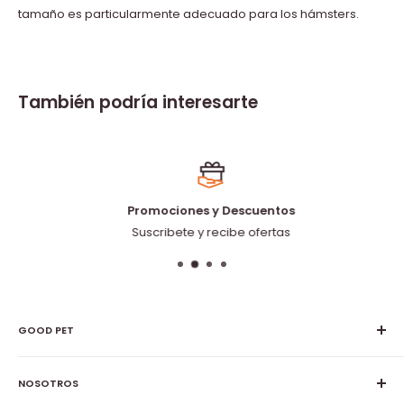
tamaño es particularmente adecuado para los hámsters.
También podría interesarte
Promociones y Descuentos
Suscribete y recibe ofertas
GOOD PET
Good Pet es una tienda virtual en donde te ofrecemos todo
lo necesario para tu mascota, como; alimentos, fármacos,
NOSOTROS