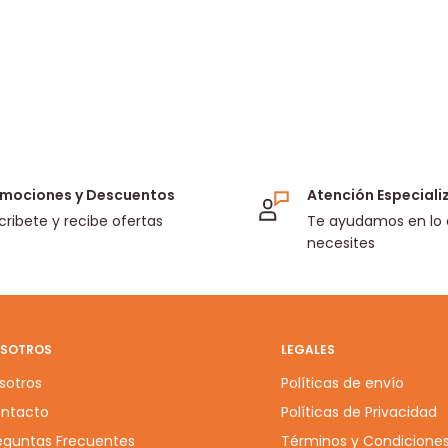
mociones y Descuentos
Atención Especial
cribete y recibe ofertas
Te ayudamos en lo
necesites
SOTROS
LEGALES
sotros
Políticas de envío
ntacto
Políticas de Privacidad
eguntas Frecuentes
Términos y Condicione