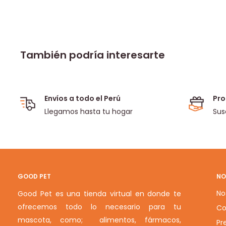
También podría interesarte
Envíos a todo el Perú
Pro
Llegamos hasta tu hogar
Sus
GOOD PET
NO
No
Good Pet es una tienda virtual en donde te
ofrecemos todo lo necesario para tu
Co
mascota, como; alimentos, fármacos,
Pr