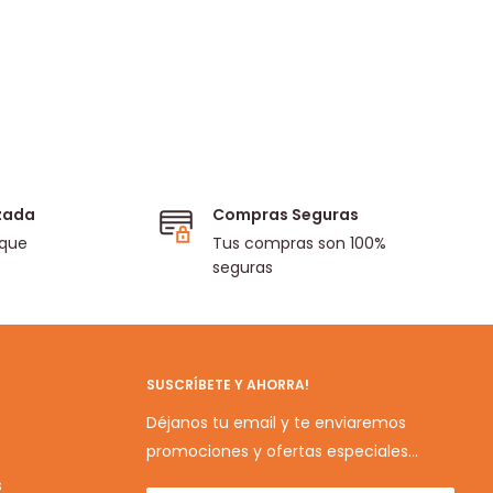
izada
Compras Seguras
 que
Tus compras son 100%
seguras
SUSCRÍBETE Y AHORRA!
Déjanos tu email y te enviaremos
promociones y ofertas especiales...
s