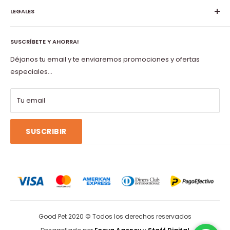
entre otros productos.
LEGALES
Contacto
Preguntas Frecuentes
Políticas de envío
Libro de reclamaciones
SUSCRÍBETE Y AHORRA!
Políticas de Privacidad
Terms of service
Términos y Condiciones
Déjanos tu email y te enviaremos promociones y ofertas
Refund policy
especiales...
Tu email
SUSCRIBIR
Good Pet 2020 © Todos los derechos reservados