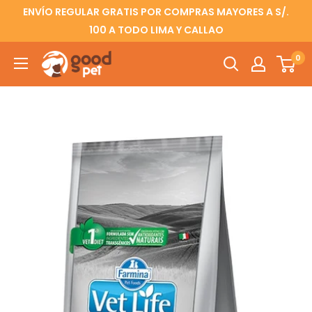
ENVÍO REGULAR GRATIS POR COMPRAS MAYORES A S/.
100 A TODO LIMA Y CALLAO
0