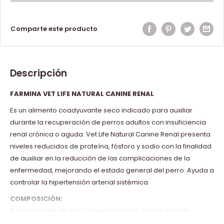
Comparte este producto
Descripción
FARMINA VET LIFE NATURAL CANINE RENAL
Es un alimento coadyuvante seco indicado para auxiliar
durante la recuperación de perros adultos con insuficiencia
renal crónica o aguda. Vet Life Natural Canine Renal presenta
niveles reducidos de proteína, fósforo y sodio con la finalidad
de auxiliar en la reducción de las complicaciones de la
enfermedad, mejorando el estado general del perro. Ayuda a
controlar la hipertensión arterial sistémica.
COMPOSICIÓN:
Sub-producto de arroz, huevo en polvo, grasa de pollo,
aceite de pescado refinado, semilla de linaza, L-carnitina, L-