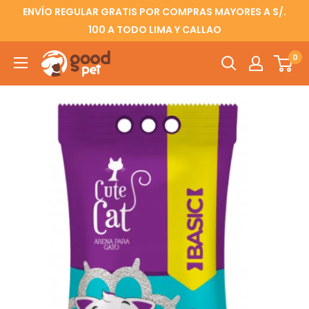
ENVÍO REGULAR GRATIS POR COMPRAS MAYORES A S/.
100 A TODO LIMA Y CALLAO
0