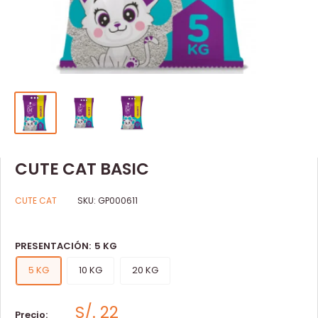
CUTE CAT BASIC
CUTE CAT
SKU:
GP000611
PRESENTACIÓN:
5 KG
5 KG
10 KG
20 KG
S/. 22
Precio: