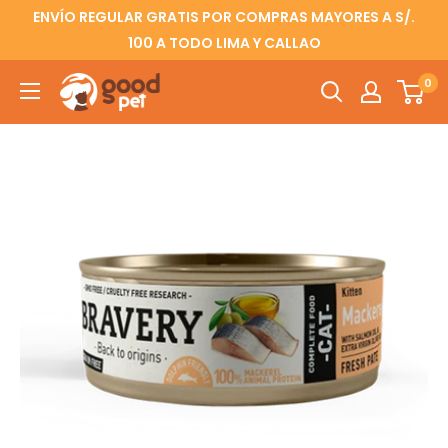
ENVÍO REGULAR GRATIS POR COMPRAS MAYORES A S/.
100 A TODO LIMA Y CALLAO
0